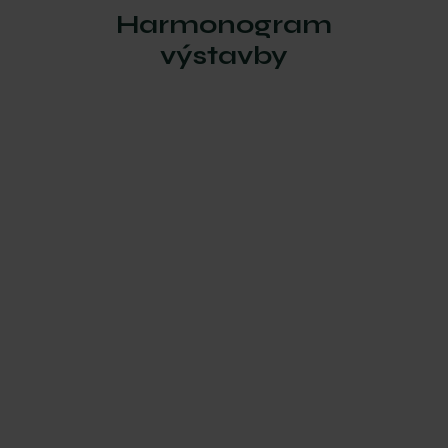
Harmonogram
výstavby
Začiatok
výstavby