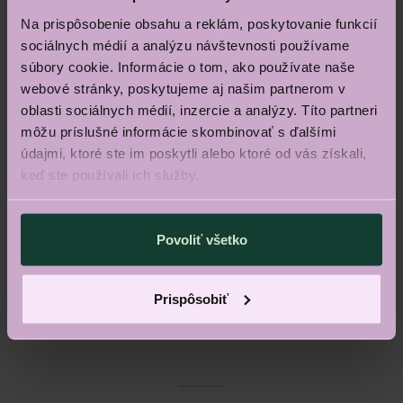
Na prispôsobenie obsahu a reklám, poskytovanie funkcií
sociálnych médií a analýzu návštevnosti používame
súbory cookie. Informácie o tom, ako používate naše
Dokončenie
webové stránky, poskytujeme aj našim partnerom v
hrubej stavby
oblasti sociálnych médií, inzercie a analýzy. Títo partneri
môžu príslušné informácie skombinovať s ďalšími
Q4 2027
údajmi, ktoré ste im poskytli alebo ktoré od vás získali,
keď ste používali ich služby.
Povoliť všetko
Dokončenie
vnútorných rozvodov
Prispôsobiť
Q2 2028