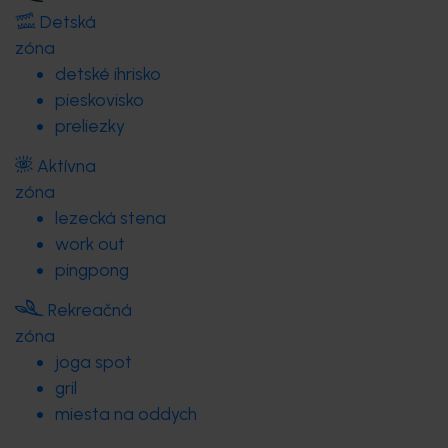
Detská
zóna
detské ihrisko
pieskovisko
preliezky
Aktívna
zóna
lezecká stena
work out
pingpong
Rekreačná
zóna
joga spot
gril
miesta na oddych