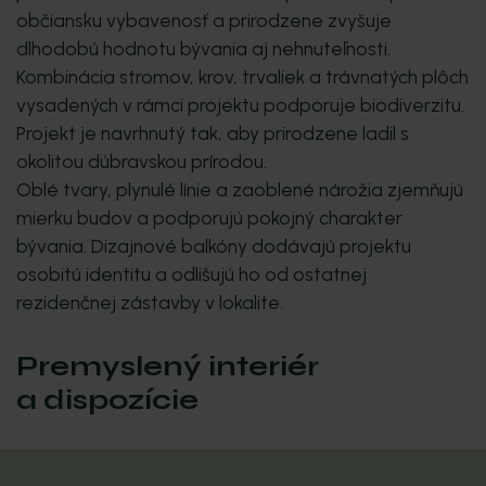
občiansku vybavenosť a prirodzene zvyšuje
dlhodobú hodnotu bývania aj nehnuteľnosti.
Kombinácia stromov, krov, trvaliek a trávnatých plôch
vysadených v rámci projektu podporuje biodiverzitu.
Projekt je navrhnutý tak, aby prirodzene ladil s
okolitou dúbravskou prírodou.
Oblé tvary, plynulé línie a zaoblené nárožia zjemňujú
mierku budov a podporujú pokojný charakter
bývania. Dizajnové balkóny dodávajú projektu
osobitú identitu a odlišujú ho od ostatnej
rezidenčnej zástavby v lokalite.
Premyslený interiér
a dispozície