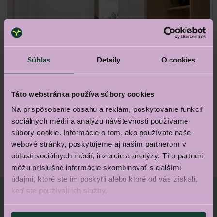
Súhlas
Detaily
O cookies
Táto webstránka používa súbory cookies
Na prispôsobenie obsahu a reklám, poskytovanie funkcií
sociálnych médií a analýzu návštevnosti používame
súbory cookie. Informácie o tom, ako používate naše
Pozrite si aj tieto galérie
webové stránky, poskytujeme aj našim partnerom v
oblasti sociálnych médií, inzercie a analýzy. Títo partneri
môžu príslušné informácie skombinovať s ďalšími
Exteriér
Home page galeria
údajmi, ktoré ste im poskytli alebo ktoré od vás získali,
keď ste používali ich služby.
TRYO NEWS
priamo na váš
e-mail