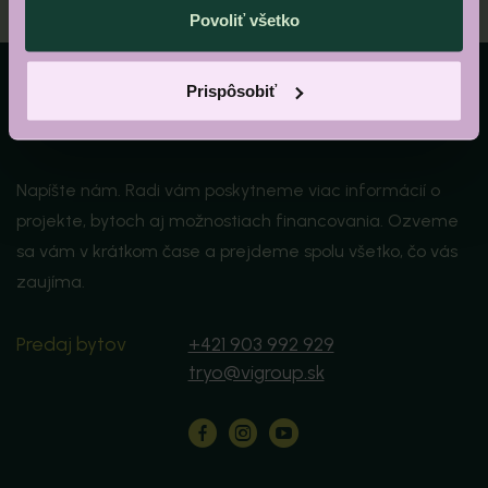
Povoliť všetko
Páči sa vám
Prispôsobiť
TRYO?
Napíšte nám. Radi vám poskytneme viac informácií o
projekte, bytoch aj možnostiach financovania. Ozveme
sa vám v krátkom čase a prejdeme spolu všetko, čo vás
zaujíma.
Predaj bytov
+421 903 992 929
tryo@vigroup.sk